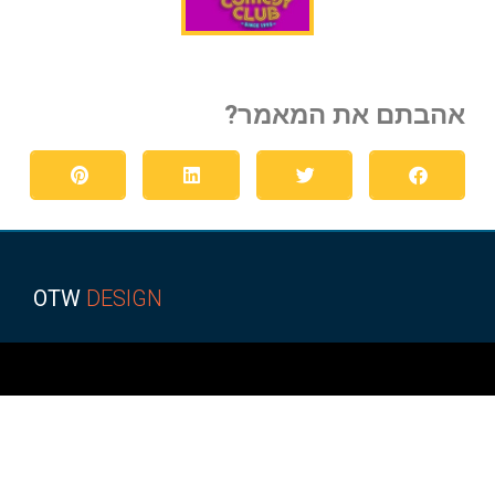
אהבתם את המאמר?
OTW
DESIGN
הפועל באר שבע
קופונים ומבצעים
מגזין רכב
איכות חיים
מאמרים איכותיים
ביושל ואוכל
הפועל באר שבע
כתבות איכות
לרכב חדש
טכנולוגיה וקידמה
גני אירועים בשפלה
רכב מפרט
מאמרים ישראל
רכב מסחרי
חדשות
איכות הסביבה
במבצע
רגאיי
אקווריום
מימון רכב
עצה לחיים
רגאיי
מימון רכב
נופש
גן אירועים
מימון רכב
ניו קאר ליס
מזגן VRF
רכבים מסחריים