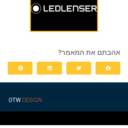
אהבתם את המאמר?
OTW
DESIGN
הפועל באר שבע
קופונים ומבצעים
מגזין רכב
איכות חיים
מאמרים איכותיים
ביושל ואוכל
הפועל באר שבע
כתבות איכות
לרכב חדש
טכנולוגיה וקידמה
גני אירועים בשפלה
רכב מפרט
מאמרים ישראל
רכב מסחרי
חדשות
איכות הסביבה
במבצע
רגאיי
אקווריום
מימון רכב
עצה לחיים
רגאיי
מימון רכב
נופש
גן אירועים
מימון רכב
ניו קאר ליס
מזגן VRF
רכבים מסחריים